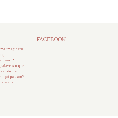
FACEBOOK
 me imaginaria
 o que
stórias"?
palavras o que
descobrir e
r aqui passam?
ue adora