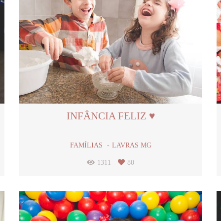
INFÂNCIA FELIZ ♥
FAMÍLIAS
LAVRAS MG
1311
80