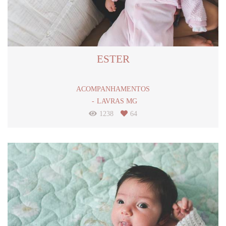
ESTER
ACOMPANHAMENTOS
LAVRAS MG
1238
64