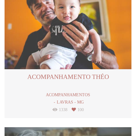
ACOMPANHAMENTO THÉO
ACOMPANHAMENTOS
LAVRAS - MG
1338
100