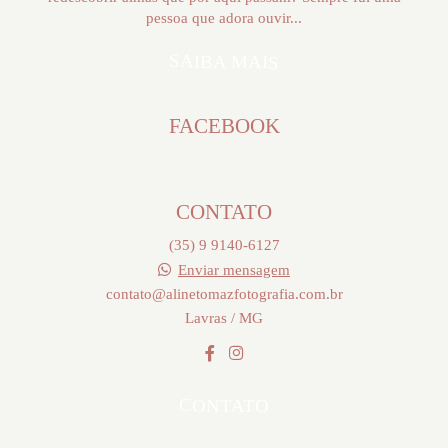
pessoa que adora ouvir...
SAIBA MAIS
FACEBOOK
CONTATO
(35) 9 9140-6127
Enviar mensagem
contato@alinetomazfotografia.com.br
Lavras / MG
CONTATO