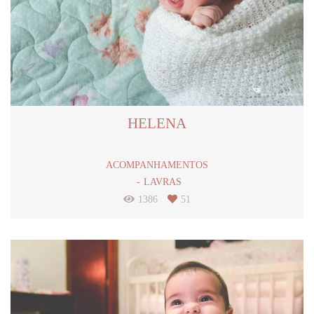
HELENA
ACOMPANHAMENTOS
LAVRAS
1386
51