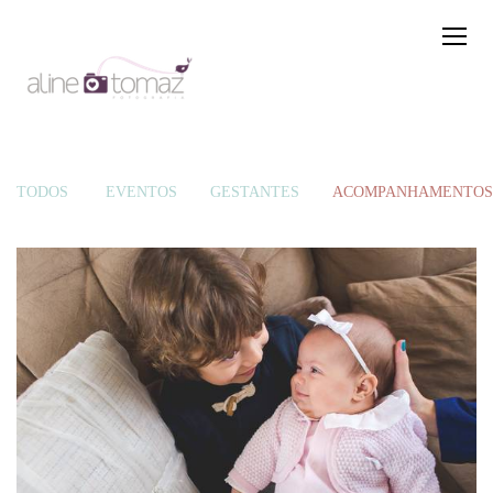
TODOS
EVENTOS
GESTANTES
ACOMPANHAMENTOS