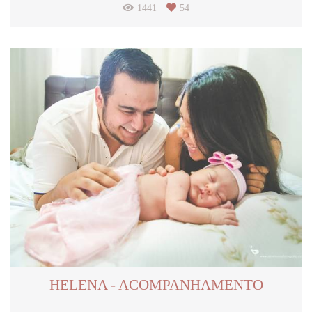
1441
54
HELENA - ACOMPANHAMENTO