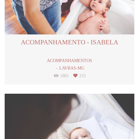
ACOMPANHAMENTO - ISABELA
ACOMPANHAMENTOS
LAVRAS-MG
1881
233