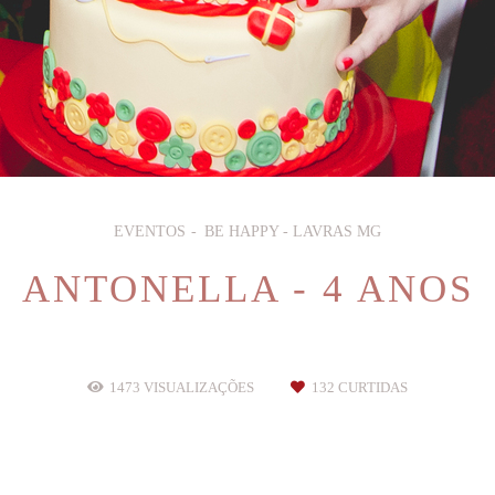
EVENTOS
BE HAPPY - LAVRAS MG
ANTONELLA - 4 ANOS
1473
VISUALIZAÇÕES
132
CURTIDAS