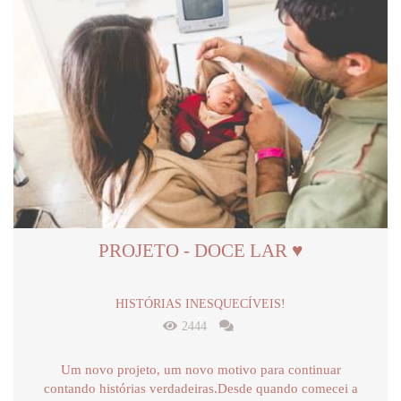
PROJETO - DOCE LAR ♥
HISTÓRIAS INESQUECÍVEIS!
2444
Um novo projeto, um novo motivo para continuar
contando histórias verdadeiras.Desde quando comecei a