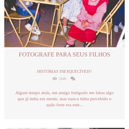
FOTOGRAFE PARA SEUS FILHOS
HISTÓRIAS INESQUECÍVEIS!
2446
Algum tempo atrás, um amigo fotógrafo me falou algo
que já tinha em mente, mas nunca tinha percebido o
quão forte era este...