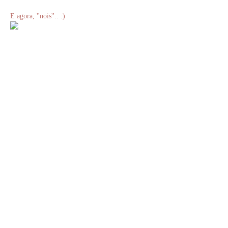
E agora, ''nois''.. :)