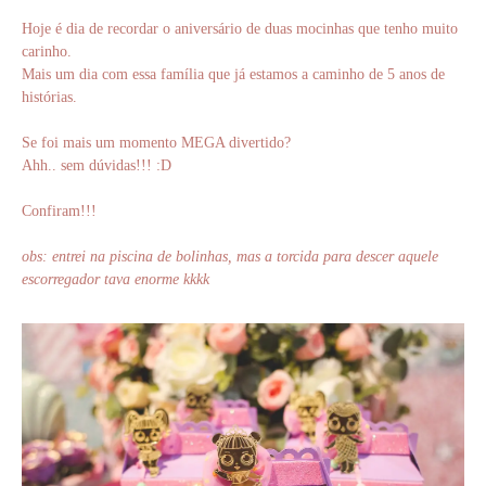
Hoje é dia de recordar o aniversário de duas mocinhas que tenho muito
carinho.
Mais um dia com essa família que já estamos a caminho de 5 anos de
histórias.
Se foi mais um momento MEGA divertido?
Ahh.. sem dúvidas!!! :D
Confiram!!!
obs: entrei na piscina de bolinhas, mas a torcida para descer aquele
escorregador tava enorme kkkk