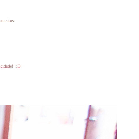
momentos.
icidade!!
:D