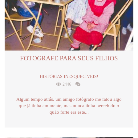
FOTOGRAFE PARA SEUS FILHOS
HISTÓRIAS INESQUECÍVEIS!
2446
Algum tempo atrás, um amigo fotógrafo me falou algo
que já tinha em mente, mas nunca tinha percebido o
quão forte era este...