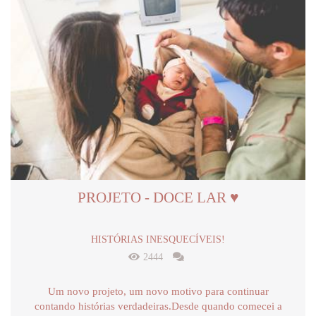
PROJETO - DOCE LAR ♥
HISTÓRIAS INESQUECÍVEIS!
2444
Um novo projeto, um novo motivo para continuar
contando histórias verdadeiras.Desde quando comecei a