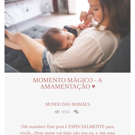
MOMENTO MÁGICO - A
AMAMENTAÇÃO ♥
MUNDO DAS MAMÃES
3094
Olá mamães! Este post é ESPECIALMENTE para
vocês...Hoje quem vai falar não sou eu, e sim uma