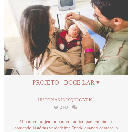
PROJETO - DOCE LAR ♥
HISTÓRIAS INESQUECÍVEIS!
2443
Um novo projeto, um novo motivo para continuar
contando histórias verdadeiras.Desde quando comecei a