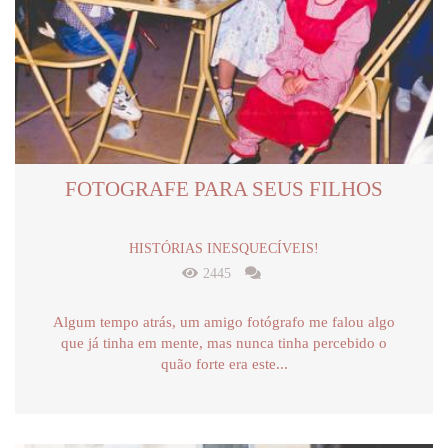
FOTOGRAFE PARA SEUS FILHOS
HISTÓRIAS INESQUECÍVEIS!
2445
Algum tempo atrás, um amigo fotógrafo me falou algo
que já tinha em mente, mas nunca tinha percebido o
quão forte era este...