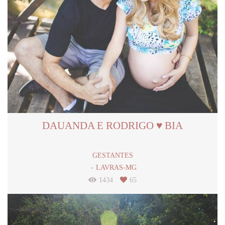
DAUANDA E RODRIGO ♥ BIA
GESTANTES
LAVRAS-MG
1434
65