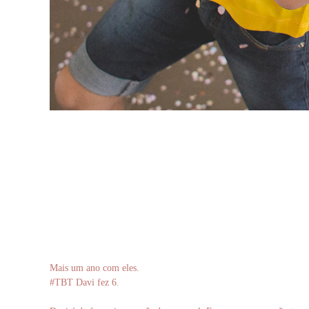
Mais um ano com eles.
#TBT Davi fez 6.