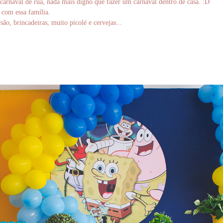
carnaval de rua, nada mais digno que fazer um carnaval dentro de casa. :D
com essa família.
ão, brincadeiras, muito picolé e cervejas...