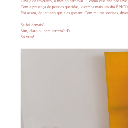
Davi é de fevereiro, o mês do carnaval. E como esse ano não teve 
Com a presença de pessoas queridas, vivemos mais um dia ÉPICO 
Foi assim, do jeitinho que eles gostam: Com muitos sorrisos, divers
Se foi demais?
Sim, claro ou com certeza? :D
Só vem!!