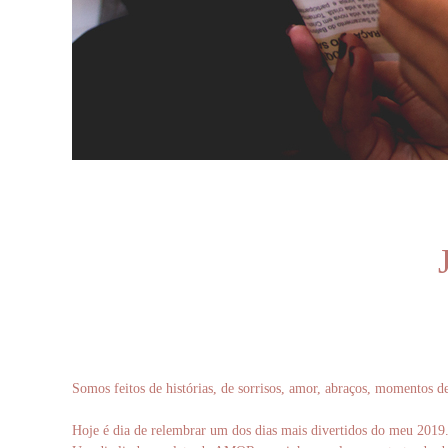
Somos feitos de histórias, de sorrisos, amor, abraços, momentos
Hoje é dia de relembrar um dos dias mais divertidos do meu 2019