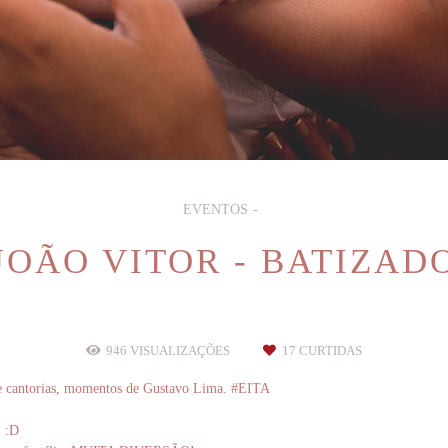
EVENTOS
JOÃO VITOR - BATIZAD
946
VISUALIZAÇÕES
17
CURTIDAS
 de cantorias, momentos de Gustavo Lima. #EITA
. :D